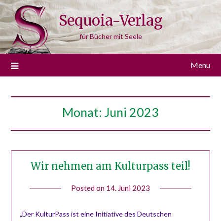
Skip
Sequoia-Verlag
to
content
für Bücher mit Seele
Menu
Monat:
Juni 2023
Wir nehmen am Kulturpass teil!
Posted on
14. Juni 2023
by
Tobias
Möser
„Der KulturPass ist eine Initiative des Deutschen