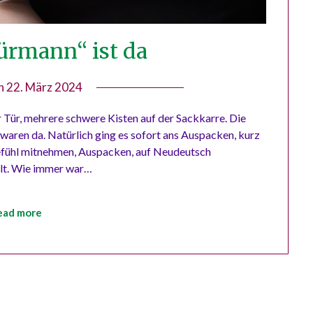
lürmann“ ist da
on
22. März 2024
by
Tobias
 Tür, mehrere schwere Kisten auf der Sackkarre. Die
Möser
waren da. Natürlich ging es sofort ans Auspacken, kurz
efühl mitnehmen, Auspacken, auf Neudeutsch
alt. Wie immer war…
ead more