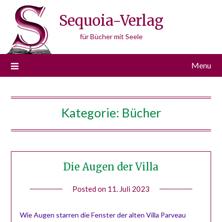
Skip
Sequoia-Verlag
to
content
für Bücher mit Seele
Menu
Kategorie:
Bücher
Die Augen der Villa
Posted on
11. Juli 2023
by
Tobias
Möser
Wie Augen starren die Fenster der alten Villa Parveau