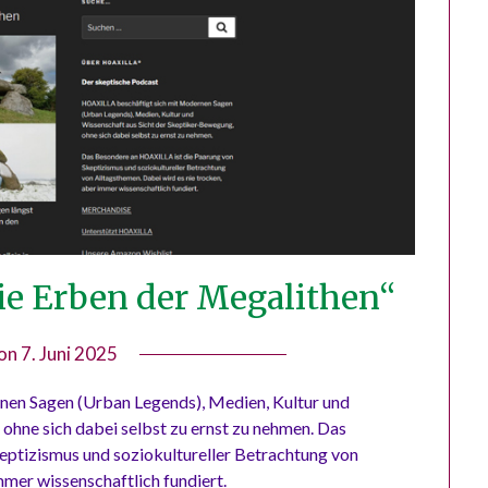
Die Erben der Megalithen“
 on
7. Juni 2025
by
Tobias
en Sagen (Urban Legends), Medien, Kultur und
Möser
ohne sich dabei selbst zu ernst zu nehmen. Das
eptizismus und soziokultureller Betrachtung von
mmer wissenschaftlich fundiert.