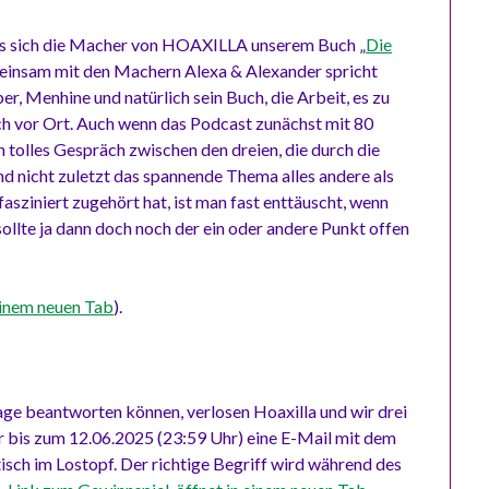
ass sich die Macher von HOAXILLA unserem Buch „
Die
insam mit den Machern Alexa & Alexander spricht
, Menhine und natürlich sein Buch, die Arbeit, es zu
lich vor Ort. Auch wenn das Podcast zunächst mit 80
 tolles Gespräch zwischen den dreien, die durch die
nicht zuletzt das spannende Thema alles andere als
fasziniert zugehört hat, ist man fast enttäuscht, wenn
lte ja dann doch noch der ein oder andere Punkt offen
einem neuen Tab
).
age beantworten können, verlosen Hoaxilla und wir drei
er bis zum 12.06.2025 (23:59 Uhr) eine E-Mail mit dem
tisch im Lostopf. Der richtige Begriff wird während des