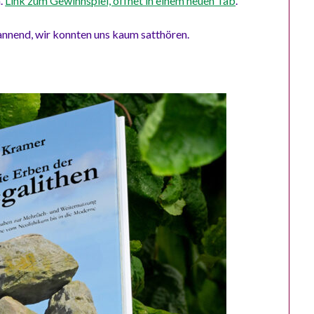
n.
Link zum Gewinnspiel, öffnet in einem neuen Tab
.
annend, wir konnten uns kaum satthören.