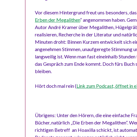
Vor diesem Hintergrund freut uns besonders, d
Erben der Megalithen
“ angenommen haben. Geme
Autor André Kramer über Megalithen, Hügelgräber
realisieren, Recherche in der Literatur und natür
Minuten droht: Binnen Kurzem entwickelt sich ein
angenehmen Stimmen, unaufgeregte Stimmung und 
langweilig ist. Wenn man fast eineinhalb Stunden 
das Gespräch zum Ende kommt. Doch fürs Buch sol
bleiben.
Hört doch mal rein (
Link zum Podcast, öffnet in 
Übrigens: Unter den Hörern, die eine einfache Fr
Bücher, natürlich „Die Erben der Megalithen“. W
richtigen Betreff an Hoaxilla schickt, ist automa