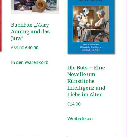
Buchbox „Mary
Anning und das
Jura“
Ursprünglicher
Aktueller
€
59,00
€
40,00
Preis
Preis
In den Warenkorb
war:
ist:
Die Bots – Eine
€59,00
€40,00.
Novelle um
Künstliche
Intelligenz und
Liebe im Alter
€
14,00
Weiterlesen