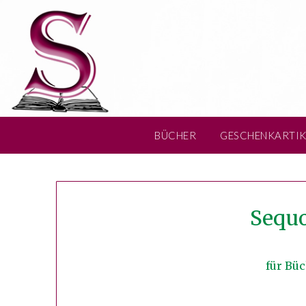
Skip
to
content
BÜCHER
GESCHENKARTIK
Sequo
für Büc